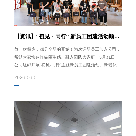
【资讯】“初见・同行” 新员工团建活动顺利
开展
每一次相逢，都是全新的开始！为欢迎新员工加入公司，
帮助大家快速打破陌生感、融入团队大家庭，5月31日，
公司组织开展“初见·同行”主题新员工团建活动。新老伙伴
欢聚...
2026-06-01